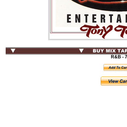
R&B
- 