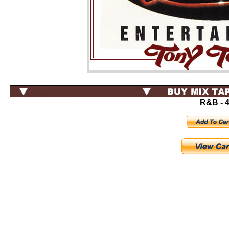
R&B
- 